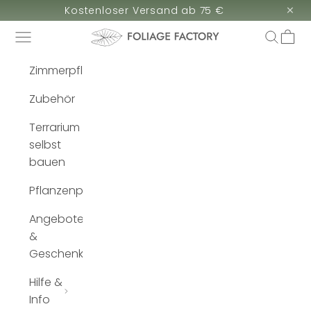
Zum Inhalt springen
×
Kostenloser Versand ab 75 €
Navigationsmenü
Suche
Ware
Foliage Factory
Zimmerpflanzen
Zubehör
Terrarium
selbst
bauen
Pflanzenpflege
Angebote
&
Geschenke
Hilfe &
Info