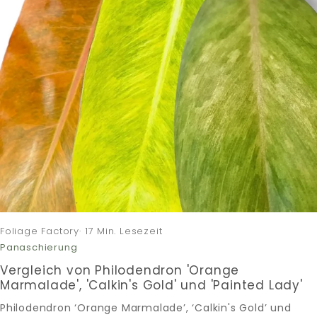
Foliage Factory· 17 Min. Lesezeit
Panaschierung
Vergleich von Philodendron 'Orange
Marmalade', 'Calkin's Gold' und 'Painted Lady'
Philodendron ‘Orange Marmalade’, ‘Calkin's Gold’ und